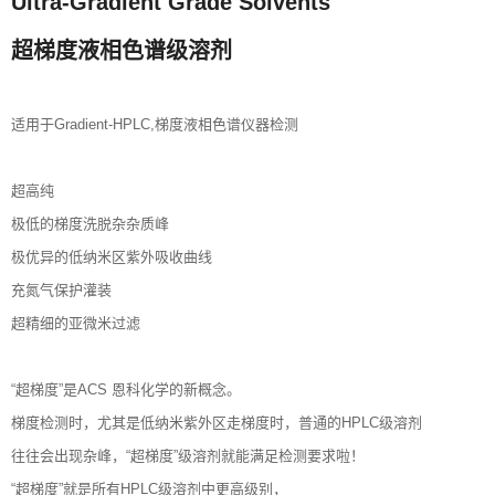
Ultra-Gradient Grade Solvents
超梯度液相色谱级溶剂
适用于Gradient-HPLC,梯度液相色谱仪器检测
超高纯
极低的梯度洗脱杂杂质峰
极优异的低纳米区紫外吸收曲线
充氮气保护灌装
超精细的亚微米过滤
“超梯度”是ACS 恩科化学的新概念。
梯度检测时，尤其是低纳米紫外区走梯度时，普通的HPLC级溶剂
往往会出现杂峰，“超梯度”级溶剂就能满足检测要求啦！
“超梯度”就是所有HPLC级溶剂中更高级别，