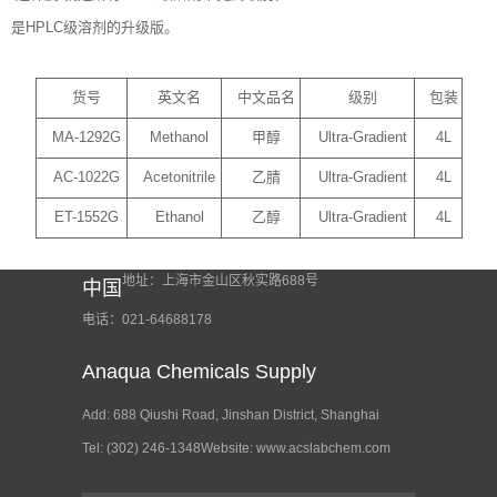
是HPLC级溶剂的升级版。
货号
英文名
中文品名
级别
包装
MA-1292G
Methanol
甲醇
Ultra-Gradient
4L
AC-1022G
Acetonitrile
乙腈
Ultra-Gradient
4L
ET-1552G
Ethanol
乙醇
Ultra-Gradient
4L
地址：上海市金山区秋实路688号
中国
电话：021-64688178
Anaqua Chemicals Supply
Add: 688 Qiushi Road, Jinshan District, Shanghai
Tel: (302) 246-1348
Website: www.acslabchem.com